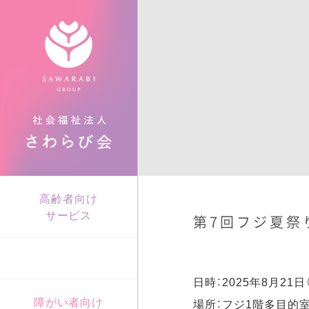
障がい者向け
高齢者向け
福祉村とは
サービスについて
サービスについて
入所・入居
入院・入所・入居
わたしたちの想い
沿革
在宅サービス
在宅サービス
高齢者向け
サービス
食について
グループ紹介
第7回フジ夏祭
高齢者相談窓口
さわらび大学
日時：2025年8月21日（
障がい者向け
場所：フジ1階多目的