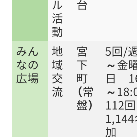
ル
台
活
動
みん
地
宮
5回/
なの
域
下
～金
広場
交
町
日 16
流
（常
～18:
盤）
11
1,14
加