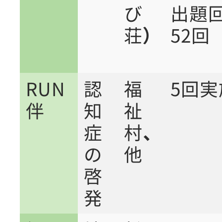
び
出題
荘）
52回
RUN
認
福
5回実
伴
知
祉
症
村、
の
他
啓
発