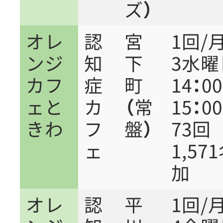
ズ）
オレ
認
宮
1回/
ンジ
知
下
3水
カフ
症
町
14：0
ェと
カ
（常
15：00
きわ
フ
盤）
73
ェ
1,57
オレ
認
平
1回/