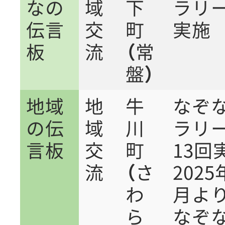
なの
域
下
ラリー
伝言
交
町
実施
板
流
（常
盤）
地域
地
牛
なぞ
の伝
域
川
ラリ
言板
交
町
13回
流
（さ
2025
わ
月よ
ら
なぞ