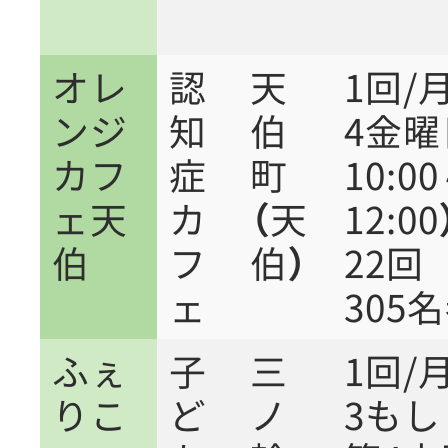
オレ
認
天
1回/
ンジ
知
伯
4金
カフ
症
町
10:0
ェ
天
カ
（天
12:00
伯
フ
伯）
22
ェ
305
ふぇ
子
三
1回/
りこ
ど
ノ
3もし