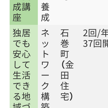
成講
養
座
成
独居
ネ
石
2回
でも
ッ
巻
37回
安心
ト
町
して
ワ
（金
生活
ー
田
でき
ク
住
る地
構
宅）
域づ
築