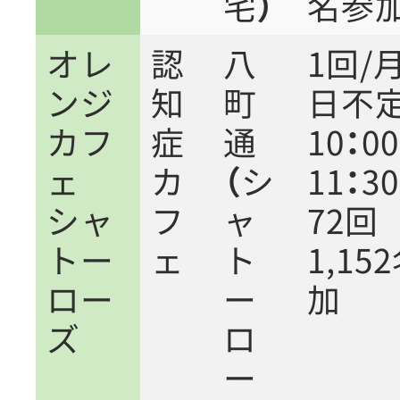
宅）
名参
オレ
認
八
1回/
ンジ
知
町
日不
カフ
症
通
10：0
ェ
カ
（シ
11：30
シャ
フ
ャ
72
トー
ェ
ト
1,15
ロー
ー
加
ズ
ロ
ー