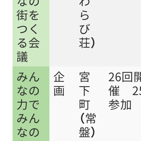
なの
わ
街を
ら
つく
び
る会
荘）
議
みん
企
宮
26回
なの
画
下
催 2
力で
町
参加
みん
（常
なの
盤）