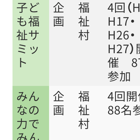
子ど
企
福
4回（H
も福
画
祉
H17・
祉サ
村
H26・
ミッ
H27）
ト
催 8
参加
みん
企
福
4回
なの
画
祉
88名
力で
村
みん