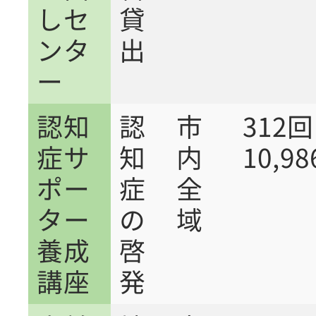
しセ
貸
ンタ
出
ー
認知
認
市
31
症サ
知
内
10,9
ポー
症
全
ター
の
域
養成
啓
講座
発