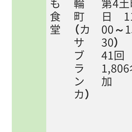
も
輪
第4土
食
町
日 1
堂
（カ
00～1
サ
30）
ブ
41
ラ
1,80
ン
加
カ）