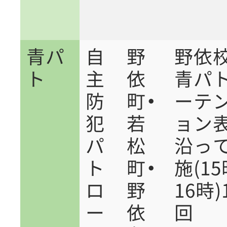
青パ
自
野
野依
ト
主
依
青パ
防
町・
ーテ
犯
若
ョン
パ
松
沿っ
ト
町・
施(1
ロ
野
16時)
ー
依
回