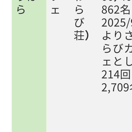
ら
ェ
ら
862名
び
2025/
荘）
より
らび
ェと
214回
2,70