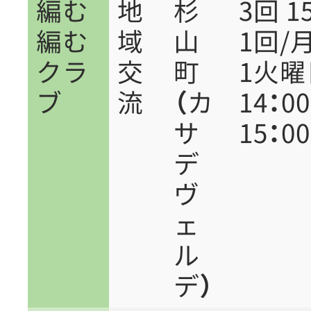
編む
地
杉
3回 1
編む
域
山
1回/
クラ
交
町
1火曜
ブ
流
（カ
14：0
サ
15：00
デ
ヴ
ェ
ル
デ）