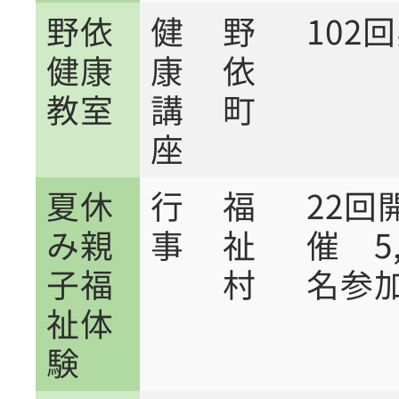
野依
健
野
102
健康
康
依
教室
講
町
座
夏休
行
福
22回
み親
事
祉
催 5,
子福
村
名参
祉体
験