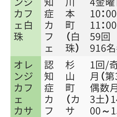
ンジ
知
川
4金
カフ
症
本
10：0
ェ白
カ
町
11：00
珠
フ
（白
59
ェ
珠）
916
オレ
認
杉
1回/
ンジ
知
山
月（第
カフ
症
町
偶数月
ェ
カ
（カ
3土）1
カサ
フ
サ
00～1