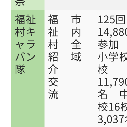
祭
福祉
福
市
12
村キ
祉
内
14,8
ャラ
村
全
参加
バン
紹
域
小学校
隊
介
校
交
11,79
流
名 
校16
3,03