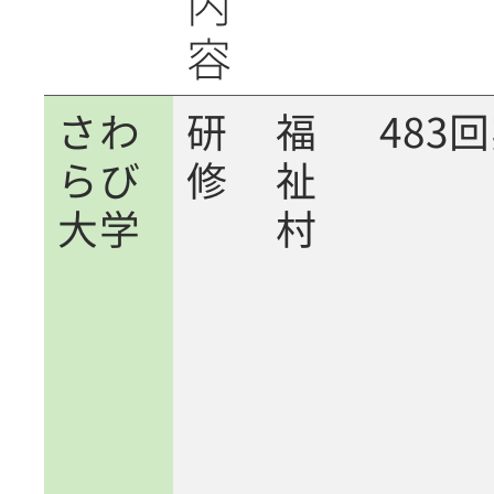
内
容
さわ
研
福
483
らび
修
祉
大学
村