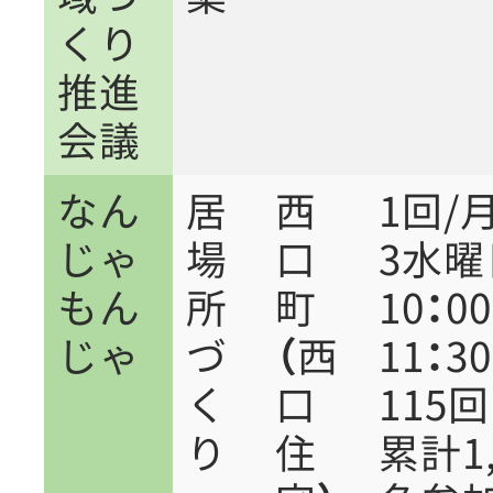
くり
推進
会議
なん
居
西
1回/
じゃ
場
口
3水
もん
所
町
10：0
じゃ
づ
（西
11：30
く
口
11
り
住
累計1,