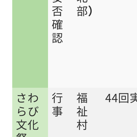
否
部）
確
認
さわ
行
福
44回
らび
事
祉
文化
村