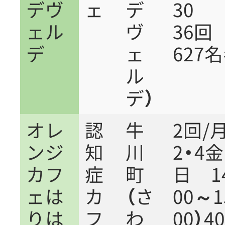
デヴ
ェ
デ
30
ェル
ヴ
36
デ
ェ
627
ル
デ）
オレ
認
牛
2回/
ンジ
知
川
2・4
カフ
症
町
日 1
ェ
は
カ
（さ
00～1
りは
フ
わ
00）4