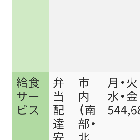
給食
弁
市
月・火
サー
当
内
水・
ビス
配
（南
544,
達
部・
安
北