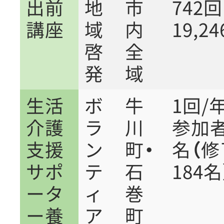
出前
地
市
74
講座
域
内
19,2
啓
全
発
域
生活
ボ
牛
1回
介護
ラ
川
参加者
支援
ン
町・
名（修
サポ
テ
石
184名
ータ
ィ
巻
ー養
ア
町