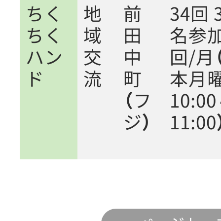
ちく
地
前
34回 
ちく
域
田
名参加
ハン
交
中
回/月
ド
流
町
本月
（フ
10:0
ジ）
11:00