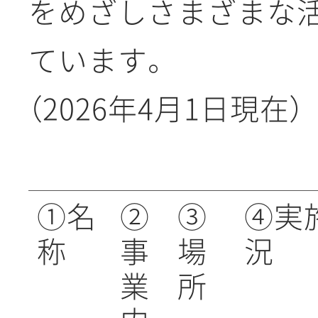
をめざしさまざまな
ています。
（2026年4月1日現在）
①名
②
③
④実
称
事
場
況
業
所