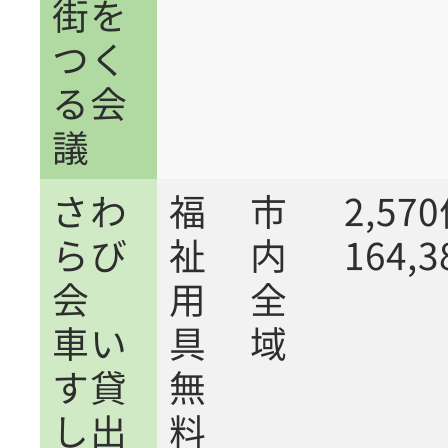
街を
つく
る会
議
さわ
福
市
2,5
らび
祉
内
164,
会
用
全
車い
具
域
す貸
無
し出
料