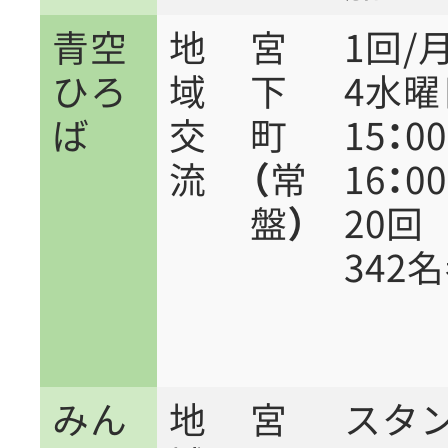
青空
地
宮
1回/
ひろ
域
下
4水曜
ば
交
町
15：0
流
（常
16：00
盤）
20
342
みん
地
宮
スタ