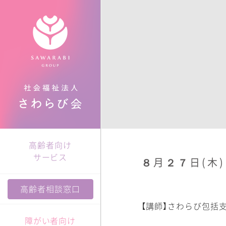
障がい者向け
高齢者向け
福祉村とは
サービスについて
サービスについて
入所・入居
入院・入所・入居
わたしたちの想い
沿革
在宅サービス
在宅サービス
高齢者向け
サービス
食について
グループ紹介
８月２７日(木
高齢者相談窓口
さわらび大学
【講師】さわらび包括
障がい者向け