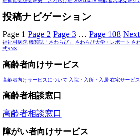
荘家族会総会＠第二さわらび荘
2026.04.28
高齢者
お花見＠グ
投稿ナビゲーション
Page
1
Page
2
Page
3
…
Page
108
Next
福祉村病院
機関誌「さわらび」
さわらび大学・レポート
さ
式SNS
高齢者向けサービス
高齢者向けサービスについて
入院・入所・入居
在宅サービス
高齢者相談窓口
高齢者相談窓口
障がい者向けサービス