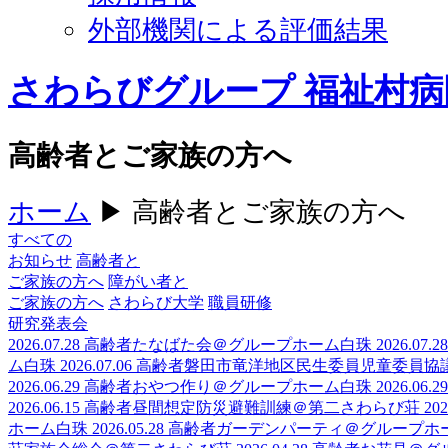
外部機関による評価結果
さわらびグループ 福祉村病
高齢者とご家族の方へ
ホーム
▶
高齢者とご家族の方へ
すべての
お知らせ
高齢者と
ご家族の方へ
障がい者と
ご家族の方へ
さわらび大学
職員研修
研究発表会
2026.07.28
高齢者
たなばた会＠グループホーム白珠
2026.07.28
ム白珠
2026.07.06
高齢者
磐田市竜洋地区民生委員児童委員協
2026.06.29
高齢者
おやつ作り＠グループホーム白珠
2026.06.29
2026.06.15
高齢者
昼間想定防災避難訓練＠第二さわらび荘
202
ホーム白珠
2026.05.28
高齢者
ガーデンパーティ＠グループホ